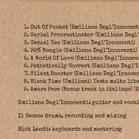
Out Of Pocket (Emiliano Degl’Innocent
Serial Procrastinator (Emiliano Degl
Casual Tea (Emiliano Degl’Innocenti)
99% Boogie (Emiliano Degl’Innocenti)
A World Of Love (Emiliano Degl’Innoce
Pathetically Correct (Emiliano Degl’I
Silent Rooster (Emiliano Degl’Innocen
Black Time (Umiliani) Testo molto lib
Amara Pace (Bonus track in italiano) 
Emiliano Degl’Innocenti: guitar and voca
Il Secco: drums, recording and mixing
Rick Landi: keyboards and mastering