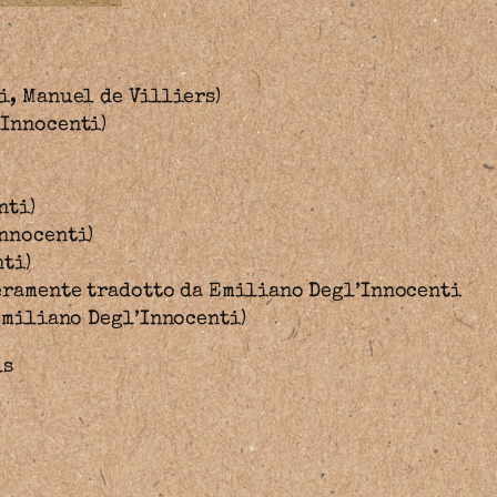
i, Manuel de Villiers)
’Innocenti)
nti)
nnocenti)
ti)
eramente tradotto da Emiliano Degl’Innocenti
(Emiliano Degl’Innocenti)
ls