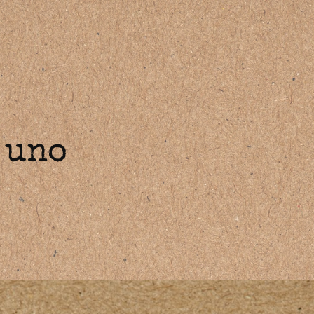
:
uno